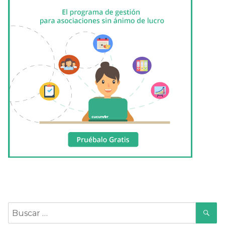
B
Buscar
por: