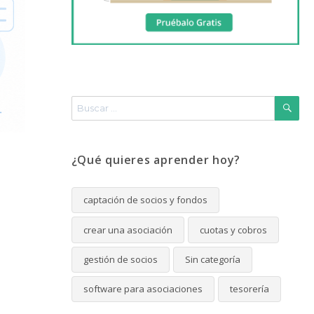
Buscar
por:
BUS
¿Qué quieres aprender hoy?
captación de socios y fondos
crear una asociación
cuotas y cobros
gestión de socios
Sin categoría
software para asociaciones
tesorería