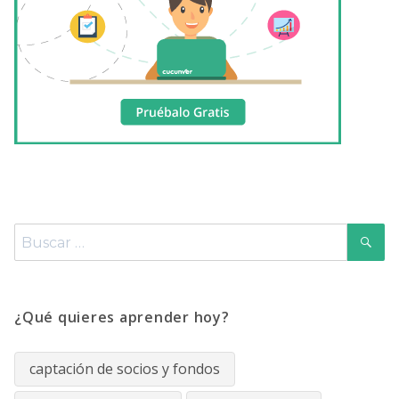
B
Buscar
por:
¿Qué quieres aprender hoy?
captación de socios y fondos