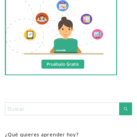
B
Buscar
por:
¿Qué quieres aprender hoy?