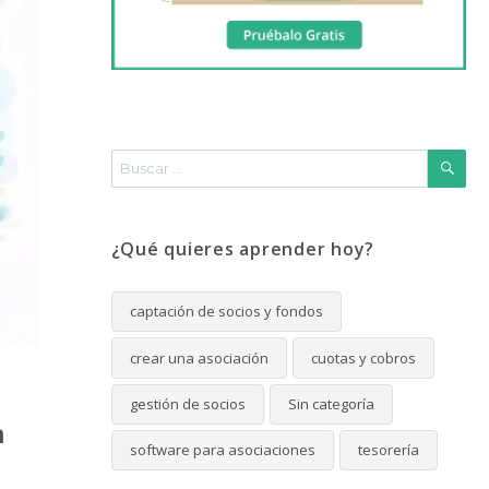
Buscar
por:
BUS
¿Qué quieres aprender hoy?
captación de socios y fondos
crear una asociación
cuotas y cobros
gestión de socios
Sin categoría
n
software para asociaciones
tesorería