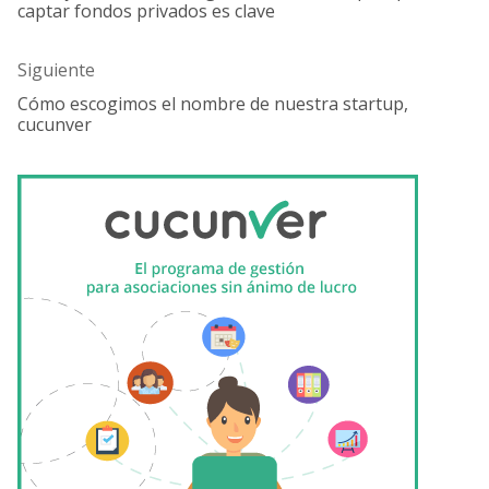
captar fondos privados es clave
anterior:
Siguiente
Cómo escogimos el nombre de nuestra startup,
Entrada
cucunver
siguiente: